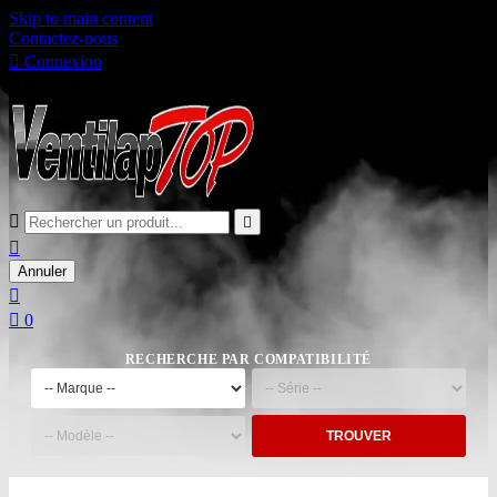
Skip to main content
Contactez-nous

Connexion

Panier
0



Annuler


0
RECHERCHE PAR COMPATIBILITÉ
TROUVER