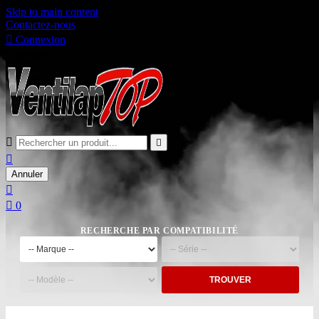
Skip to main content
Contactez-nous

Connexion

Panier
0



Annuler


0
RECHERCHE PAR COMPATIBILITÉ
TROUVER