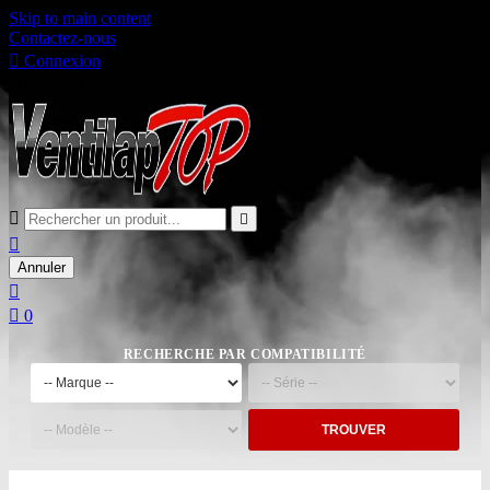
Skip to main content
Contactez-nous

Connexion

Panier
0



Annuler


0
RECHERCHE PAR COMPATIBILITÉ
TROUVER