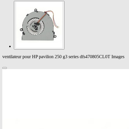
ventilateur pour HP pavilion 250 g3 series dfs470805CL0T Images