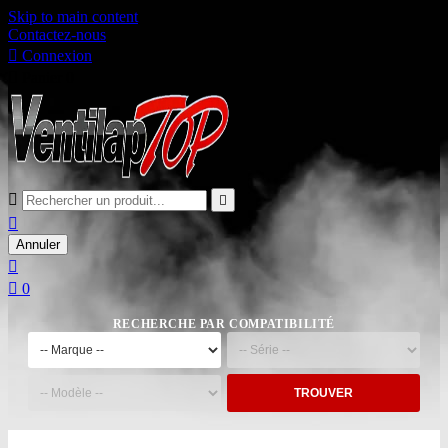
Skip to main content
Contactez-nous

Connexion

Panier
0



Annuler


0
RECHERCHE PAR COMPATIBILITÉ
TROUVER