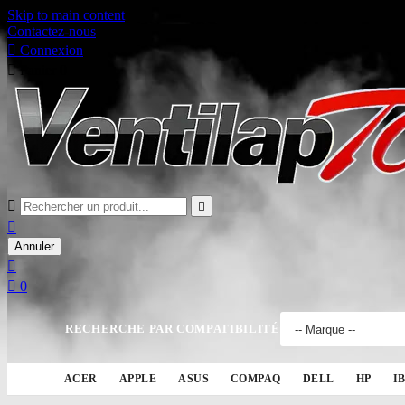
Skip to main content
Contactez-nous

Connexion

Panier
0



Annuler


0
RECHERCHE PAR COMPATIBILITÉ
ACER
APPLE
ASUS
COMPAQ
DELL
HP
I