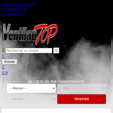
Skip to main content
Contactez-nous

Connexion

Panier
0



Annuler


0
RECHERCHE PAR COMPATIBILITÉ
TROUVER