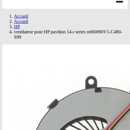
Accueil
Accueil
HP
ventilateur pour HP pavilion 14-r series mf60090V1-C480-
S99