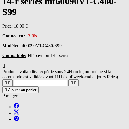
14-r series mf60090V1-C480-
S99
Price:
18,00 €
Connecteur:
3 fils
Modèle:
mf60090V1-C480-S99
Compatible:
HP pavilion 14-r series

Product availability:
expédié sous 24H ou le jour même si la
commande est validée avant 11H (sauf week-end et jours fériés)





Ajouter au panier
Partager