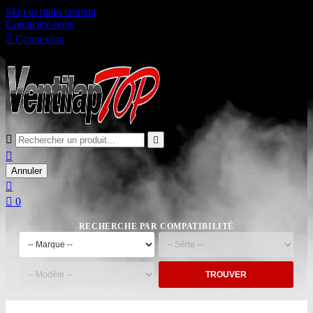
Skip to main content
Contactez-nous

Connexion

Panier
0



Annuler


0
RECHERCHE PAR COMPATIBILITÉ
TROUVER