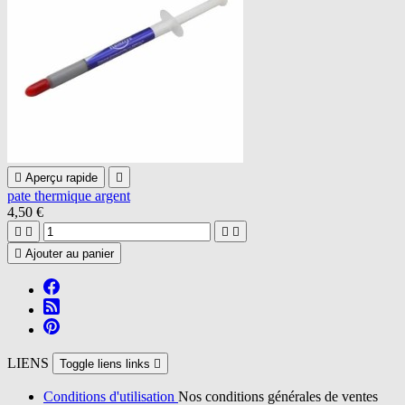

Aperçu rapide

pate thermique argent
4,50 €





Ajouter au panier
LIENS
Toggle liens links

Conditions d'utilisation
Nos conditions générales de ventes