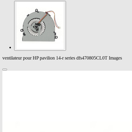
ventilateur pour HP pavilion 14-r series dfs470805CL0T Images