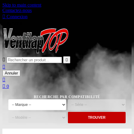
Skip to main content
Contactez-nous

Connexion

Panier
0



Annuler


0
RECHERCHE PAR COMPATIBILITÉ
TROUVER