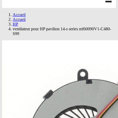
Accueil
Accueil
HP
ventilateur pour HP pavilion 14-s series mf60090V1-C480-
S99