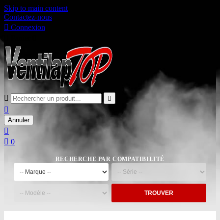
Skip to main content
Contactez-nous

Connexion

Panier
0



Annuler


0
RECHERCHE PAR COMPATIBILITÉ
TROUVER