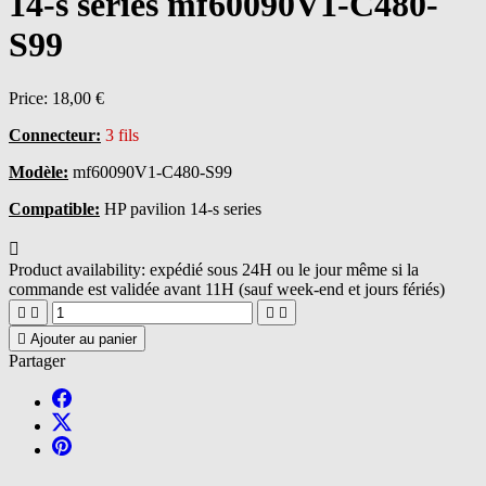
14-s series mf60090V1-C480-
S99
Price:
18,00 €
Connecteur:
3 fils
Modèle:
mf60090V1-C480-S99
Compatible:
HP pavilion 14-s series

Product availability:
expédié sous 24H ou le jour même si la
commande est validée avant 11H (sauf week-end et jours fériés)





Ajouter au panier
Partager