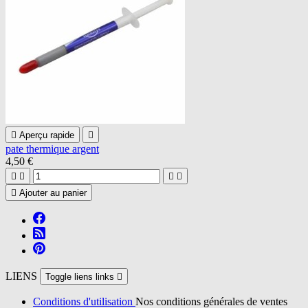

Aperçu rapide

pate thermique argent
4,50 €





Ajouter au panier
LIENS
Toggle liens links

Conditions d'utilisation
Nos conditions générales de ventes