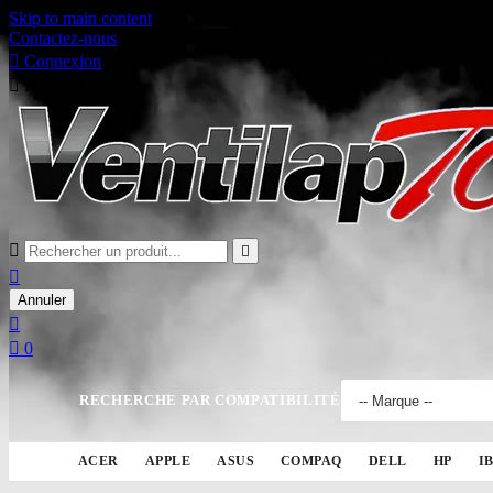
Skip to main content
Contactez-nous

Connexion

Panier
0



Annuler


0
RECHERCHE PAR COMPATIBILITÉ
ACER
APPLE
ASUS
COMPAQ
DELL
HP
I