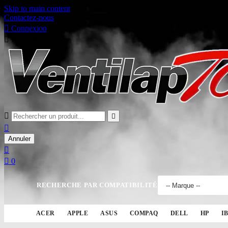
Skip to main content
Contactez-nous

Connexion

Panier
0



Annuler


0
RECHERCHE PAR COMPATIBILITÉ
ACER
APPLE
ASUS
COMPAQ
DELL
HP
I