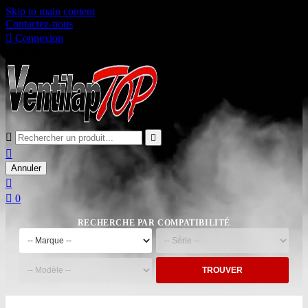
Skip to main content
Contactez-nous

Connexion

Panier
0



Annuler


0
RECHERCHE PAR COMPATIBILITÉ
TROUVER