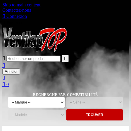
Skip to main content
Contactez-nous

Connexion

Panier
0



Annuler


0
RECHERCHE PAR COMPATIBILITÉ
TROUVER