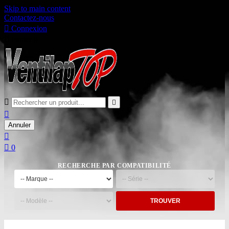
Skip to main content
Contactez-nous

Connexion

Panier
0



Annuler


0
RECHERCHE PAR COMPATIBILITÉ
TROUVER