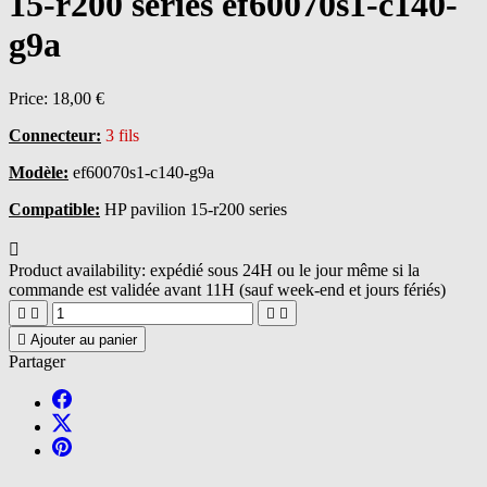
15-r200 series ef60070s1-c140-
g9a
Price:
18,00 €
Connecteur:
3 fils
Modèle:
ef60070s1-c140-g9a
Compatible:
HP pavilion 15-r200 series

Product availability:
expédié sous 24H ou le jour même si la
commande est validée avant 11H (sauf week-end et jours fériés)





Ajouter au panier
Partager