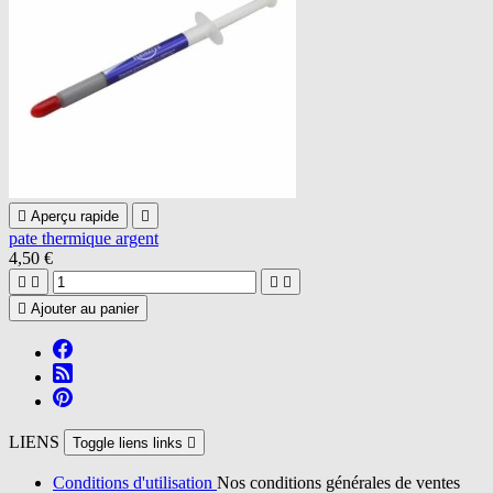

Aperçu rapide

pate thermique argent
4,50 €





Ajouter au panier
LIENS
Toggle liens links

Conditions d'utilisation
Nos conditions générales de ventes