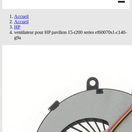
Accueil
Accueil
HP
ventilateur pour HP pavilion 15-r200 series ef60070s1-c140-
g9a