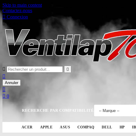
Skip to main content
Contactez-nous

Connexion

Panier
0



Annuler


0
RECHERCHE PAR COMPATIBILITÉ
ACER
APPLE
ASUS
COMPAQ
DELL
HP
I