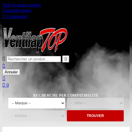
Skip to main content
Contactez-nous

Connexion

Panier
0



Annuler


0
RECHERCHE PAR COMPATIBILITÉ
TROUVER