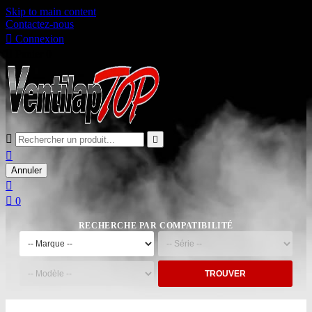
Skip to main content
Contactez-nous

Connexion

Panier
0



Annuler


0
RECHERCHE PAR COMPATIBILITÉ
TROUVER