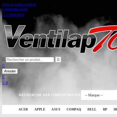
Skip to main content
Contactez-nous

Connexion

Panier
0



Annuler


0
RECHERCHE PAR COMPATIBILITÉ
ACER
APPLE
ASUS
COMPAQ
DELL
HP
I