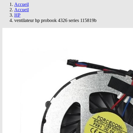
Accueil
Accueil
HP
ventilateur hp probook 4326 series 115819b