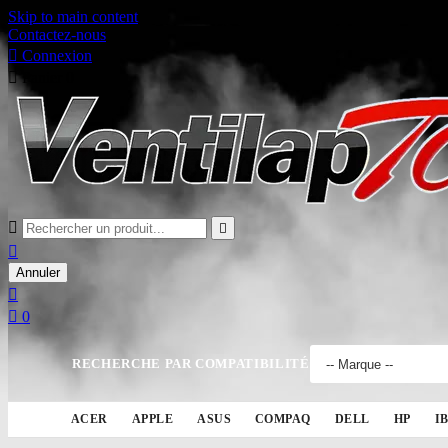
Skip to main content
Contactez-nous

Connexion

Panier
0



Annuler


0
RECHERCHE PAR COMPATIBILITÉ
ACER
APPLE
ASUS
COMPAQ
DELL
HP
I