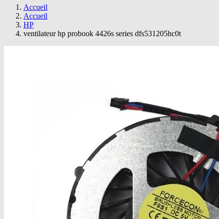
Accueil
Accueil
HP
ventilateur hp probook 4426s series dfs531205hc0t