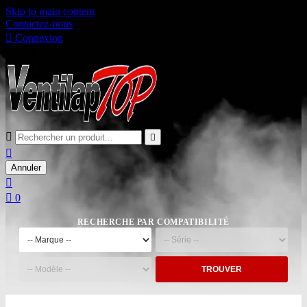
Skip to main content
Contactez-nous

Connexion

Panier
0



Annuler


0
RECHERCHE PAR COMPATIBILITÉ
TROUVER