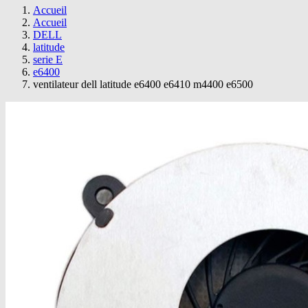
Accueil
Accueil
DELL
latitude
serie E
e6400
ventilateur dell latitude e6400 e6410 m4400 e6500