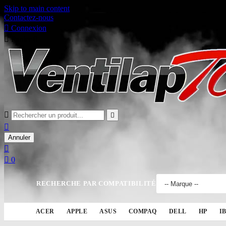
Skip to main content
Contactez-nous

Connexion

Panier
0



Annuler


0
RECHERCHE PAR COMPATIBILITÉ
ACER
APPLE
ASUS
COMPAQ
DELL
HP
I