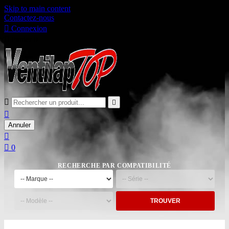
Skip to main content
Contactez-nous

Connexion

Panier
0



Annuler


0
RECHERCHE PAR COMPATIBILITÉ
TROUVER