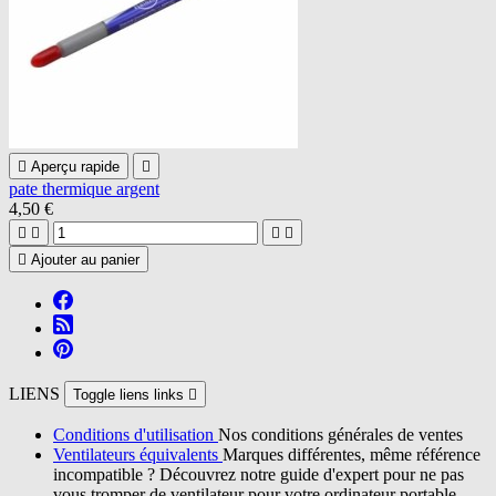

Aperçu rapide

pate thermique argent
4,50 €





Ajouter au panier
LIENS
Toggle liens links

Conditions d'utilisation
Nos conditions générales de ventes
Ventilateurs équivalents
Marques différentes, même référence
incompatible ? Découvrez notre guide d'expert pour ne pas
vous tromper de ventilateur pour votre ordinateur portable