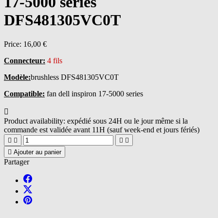
17-5000 series
DFS481305VC0T
Price:
16,00 €
Connecteur:
4 fils
Modèle:
brushless DFS481305VC0T
Compatible:
fan dell inspiron 17-5000 series

Product availability:
expédié sous 24H ou le jour même si la
commande est validée avant 11H (sauf week-end et jours fériés)





Ajouter au panier
Partager