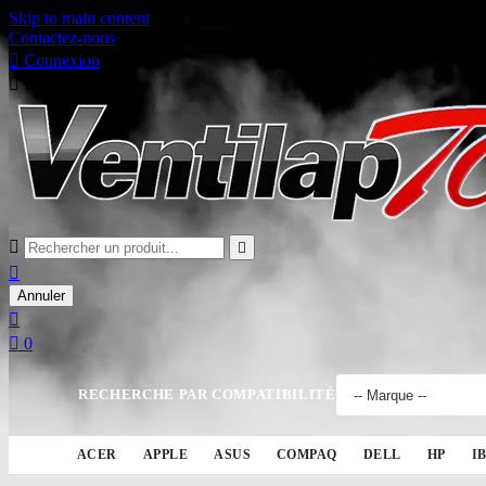
Skip to main content
Contactez-nous

Connexion

Panier
0



Annuler


0
RECHERCHE PAR COMPATIBILITÉ
ACER
APPLE
ASUS
COMPAQ
DELL
HP
I