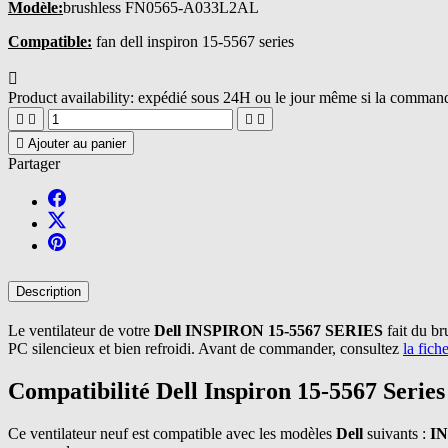
Modèle:
brushless FN0565-A033L2AL
Compatible:
fan dell inspiron 15-5567 series

Product availability:
expédié sous 24H ou le jour même si la commande





Ajouter au panier
Partager
Description
Le ventilateur de votre
Dell INSPIRON 15-5567 SERIES
fait du br
PC silencieux et bien refroidi. Avant de commander, consultez
la fich
Compatibilité Dell Inspiron 15-5567 Series
Ce ventilateur neuf est compatible avec les modèles
Dell
suivants :
IN