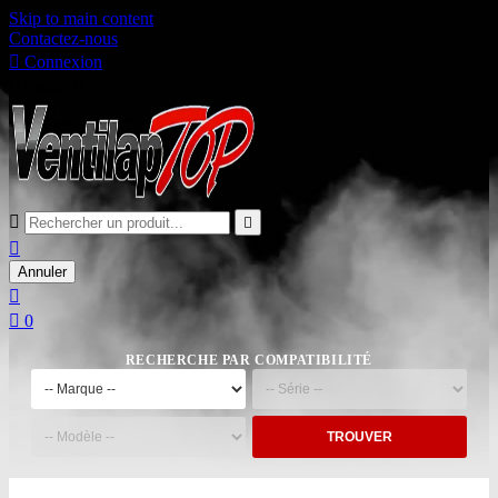
Skip to main content
Contactez-nous

Connexion

Panier
0



Annuler


0
RECHERCHE PAR COMPATIBILITÉ
TROUVER