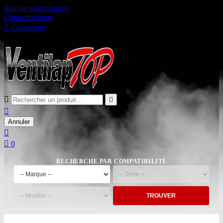
Skip to main content
Contactez-nous

Connexion

Panier
0



Annuler


0
RECHERCHE PAR COMPATIBILITÉ
TROUVER