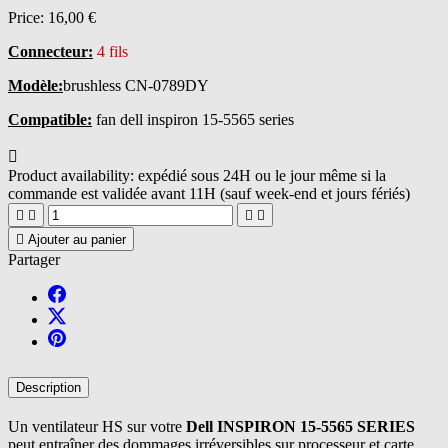
Price:
16,00 €
Connecteur:
4 fils
Modèle:
brushless CN-0789DY
Compatible:
fan dell inspiron 15-5565 series

Product availability:
expédié sous 24H ou le jour même si la
commande est validée avant 11H (sauf week-end et jours fériés)





Ajouter au panier
Partager
Description
Un ventilateur HS sur votre
Dell INSPIRON 15-5565 SERIES
peut entraîner des dommages irréversibles sur processeur et carte