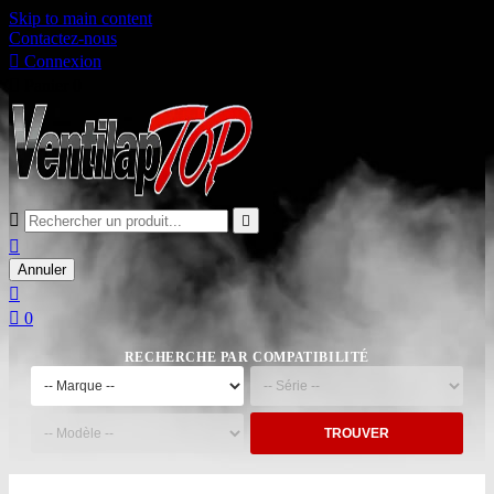
Skip to main content
Contactez-nous

Connexion

Panier
0



Annuler


0
RECHERCHE PAR COMPATIBILITÉ
TROUVER