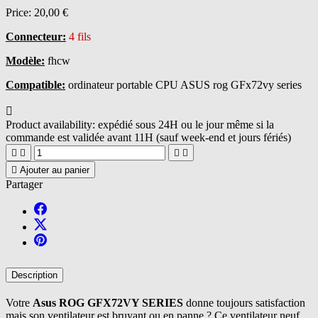
Price:
20,00 €
Connecteur:
4 fils
Modèle:
fhcw
Compatible:
ordinateur portable CPU ASUS rog GFx72vy series

Product availability:
expédié sous 24H ou le jour même si la
commande est validée avant 11H (sauf week-end et jours fériés)





Ajouter au panier
Partager
Description
Votre
Asus ROG GFX72VY SERIES
donne toujours satisfaction
mais son ventilateur est bruyant ou en panne ? Ce ventilateur neuf,