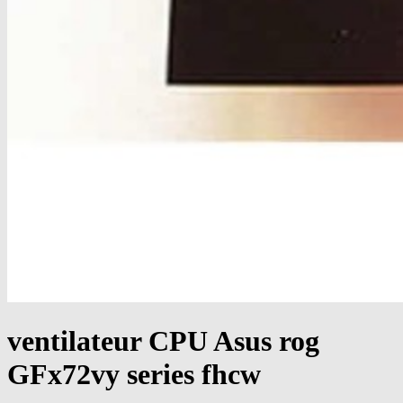
ventilateur CPU Asus rog
GFx72vy series fhcw