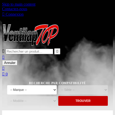
Skip to main content
Contactez-nous

Connexion

Panier
0



Annuler


0
RECHERCHE PAR COMPATIBILITÉ
TROUVER