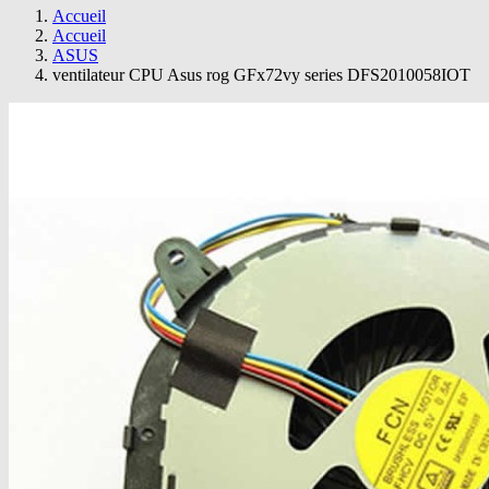
Accueil
Accueil
ASUS
ventilateur CPU Asus rog GFx72vy series DFS2010058IOT