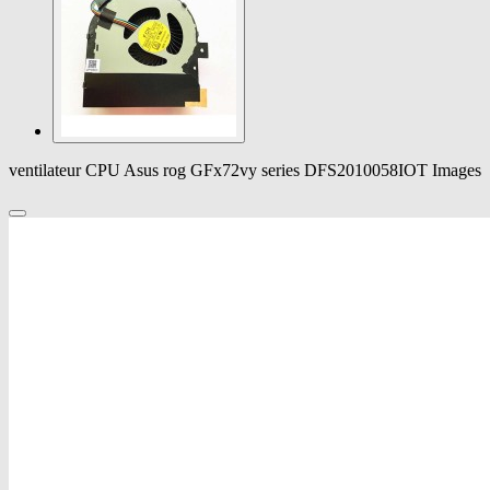
ventilateur CPU Asus rog GFx72vy series DFS2010058IOT Images