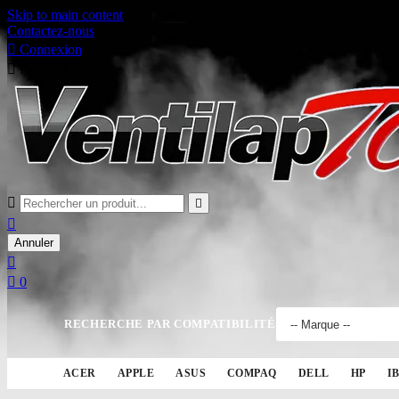
Skip to main content
Contactez-nous

Connexion

Panier
0



Annuler


0
RECHERCHE PAR COMPATIBILITÉ
ACER
APPLE
ASUS
COMPAQ
DELL
HP
I