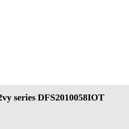
2vy series DFS2010058IOT