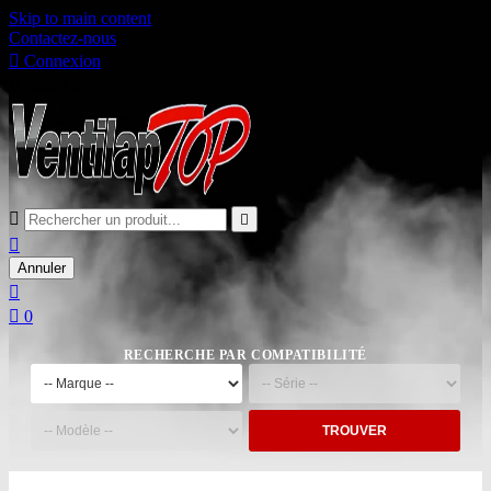
Skip to main content
Contactez-nous

Connexion

Panier
0



Annuler


0
RECHERCHE PAR COMPATIBILITÉ
TROUVER