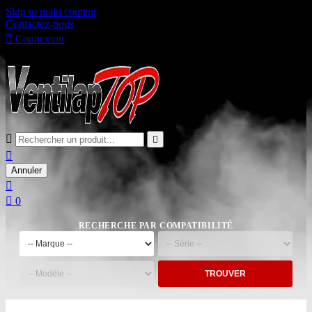
Skip to main content
Contactez-nous

Connexion

Panier
0



Annuler


0
RECHERCHE PAR COMPATIBILITÉ
TROUVER