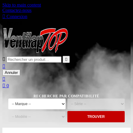
Skip to main content
Contactez-nous

Connexion

Panier
0



Annuler


0
RECHERCHE PAR COMPATIBILITÉ
TROUVER