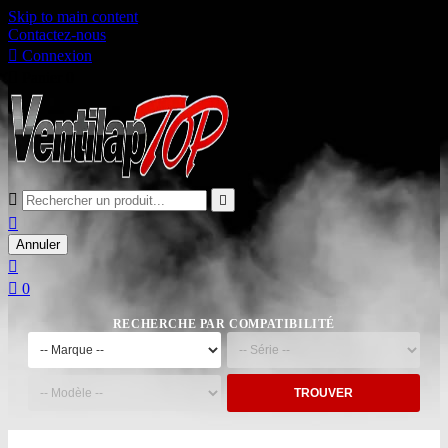
Skip to main content
Contactez-nous

Connexion

Panier
0



Annuler


0
RECHERCHE PAR COMPATIBILITÉ
TROUVER