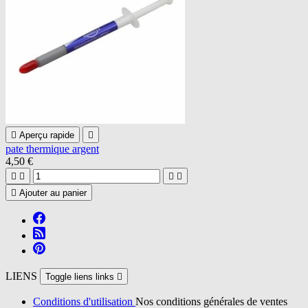

Aperçu rapide

pate thermique argent
4,50 €





Ajouter au panier
LIENS
Toggle liens links

Conditions d'utilisation
Nos conditions générales de ventes