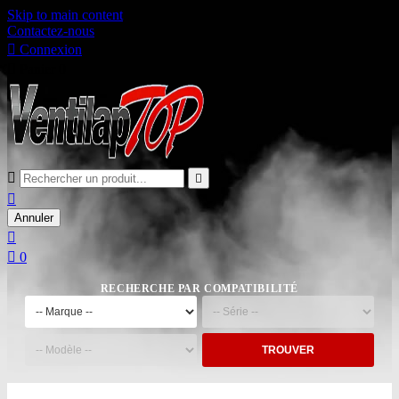
Skip to main content
Contactez-nous

Connexion

Panier
0



Annuler


0
RECHERCHE PAR COMPATIBILITÉ
TROUVER