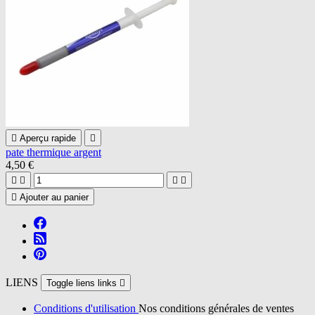

Aperçu rapide

pate thermique argent
4,50 €





Ajouter au panier
LIENS
Toggle liens links

Conditions d'utilisation
Nos conditions générales de ventes