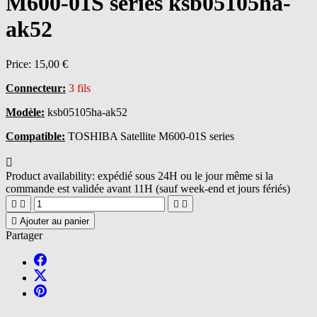
M600-01S series ksb05105ha-
ak52
Price:
15,00 €
Connecteur:
3 fils
Modèle:
ksb05105ha-ak52
Compatible:
TOSHIBA Satellite M600-01S series

Product availability:
expédié sous 24H ou le jour même si la
commande est validée avant 11H (sauf week-end et jours fériés)





Ajouter au panier
Partager