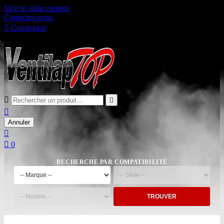
Skip to main content
Contactez-nous

Connexion

Panier
0



Annuler


0
RECHERCHE PAR COMPATIBILITÉ
TROUVER