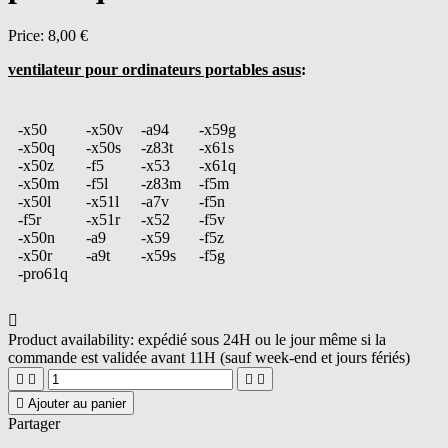
Price:
8,00 €
ventilateur pour ordinateurs portables asus
:
-x50
-x50v
-a94
-x59g
-x50q
-x50s
-z83t
-x61s
-x50z
-f5
-x53
-x61q
-x50m
-f5l
-z83m
-f5m
-x50l
-x51l
-a7v
-f5n
-f5r
-x51r
-x52
-f5v
-x50n
-a9
-x59
-f5z
-x50r
-a9t
-x59s
-f5g
-pro61q

Product availability:
expédié sous 24H ou le jour même si la
commande est validée avant 11H (sauf week-end et jours fériés)





Ajouter au panier
Partager