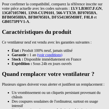
Pour confirmer la compatibilité, comparez la référence inscrite sur
votre pièce actuelle avec les codes suivants :
13.V1.B3037.F.GN
,
13G071057001
,
13N0-CUP0101
,
566-VTX59
,
BF0705HA
,
BFB0505HHA
,
BFB0705HA
,
DFS541305MH0T
,
F8L8
et
GB0575PFV1-A
.
Caractéristiques du produit
Ce ventilateur neuf est vendu avec les garanties suivantes :
État :
Produit 100% neuf, jamais utilisé
Garantie :
1 an
(voir conditions)
Stock :
Disponible immédiatement en France
Expédition :
Sous 24h en jours ouvrés
Quand remplacer votre ventilateur ?
Plusieurs signes doivent vous alerter et justifient un remplacement :
Un vrombissement ou un cliquetis persistant provenant du
châssis
Des coupures soudaines de l'ordinateur, surtout en usage
intensif