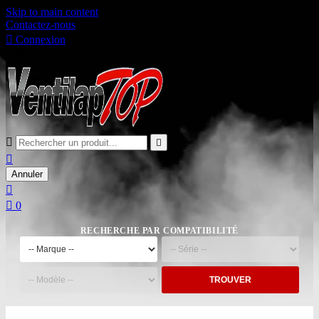
Skip to main content
Contactez-nous

Connexion

Panier
0



Annuler


0
RECHERCHE PAR COMPATIBILITÉ
TROUVER