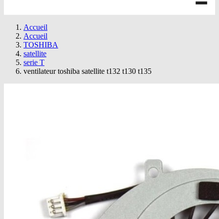
Accueil
Accueil
TOSHIBA
satellite
serie T
ventilateur toshiba satellite t132 t130 t135