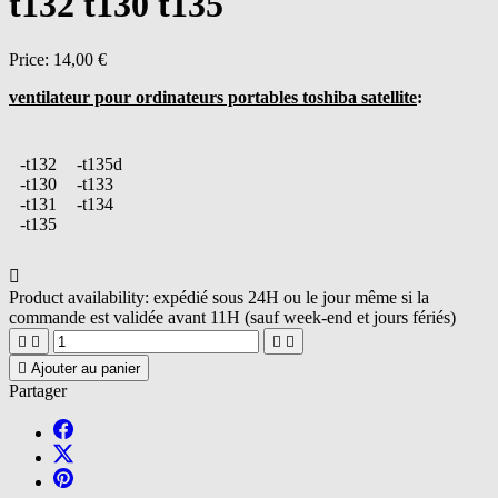
t132 t130 t135
Price:
14,00 €
ventilateur pour ordinateurs portables toshiba satellite
:
-t132
-t135d
-t130
-t133
-t131
-t134
-t135

Product availability:
expédié sous 24H ou le jour même si la
commande est validée avant 11H (sauf week-end et jours fériés)





Ajouter au panier
Partager