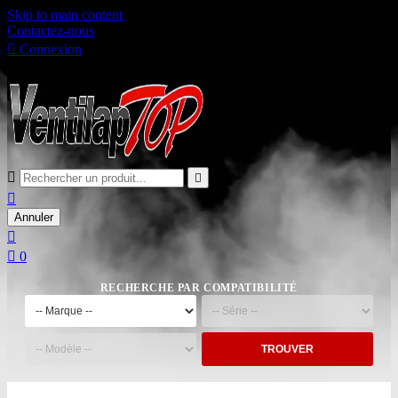
Skip to main content
Contactez-nous

Connexion

Panier
0



Annuler


0
RECHERCHE PAR COMPATIBILITÉ
TROUVER