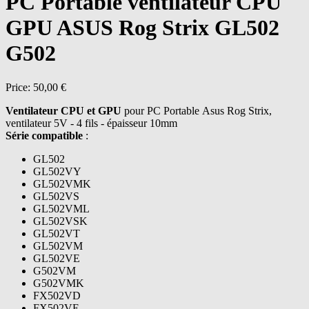
PC Portable ventilateur CPU
GPU ASUS Rog Strix GL502
G502
Price:
50,00 €
Ventilateur CPU et GPU
pour PC Portable Asus Rog Strix,
ventilateur 5V - 4 fils - épaisseur 10mm
Série compatible
:
GL502
GL502VY
GL502VMK
GL502VS
GL502VML
GL502VSK
GL502VT
GL502VM
GL502VE
G502VM
G502VMK
FX502VD
FX502VE