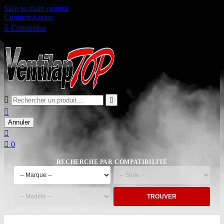
Skip to main content
Contactez-nous

Connexion

Panier
0



Annuler


0
RECHERCHE PAR COMPATIBILITÉ
TROUVER