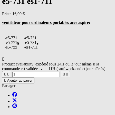
e5-731 es1-711
Price:
16,00 €
ventilateur pour ordinateurs portables acer aspire
:
-e5-771
-e5-731
-e5-771g
-e5-731g
-e5-7xx
-es1-711

Product availability:
expédié sous 24H ou le jour même si la
commande est validée avant 11H (sauf week-end et jours fériés)





Ajouter au panier
Partager