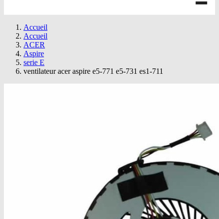
Accueil
Accueil
ACER
Aspire
serie E
ventilateur acer aspire e5-771 e5-731 es1-711