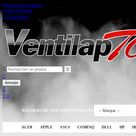
Skip to main content
Contactez-nous

Connexion

Panier
0



Annuler


0
RECHERCHE PAR COMPATIBILITÉ
ACER
APPLE
ASUS
COMPAQ
DELL
HP
I