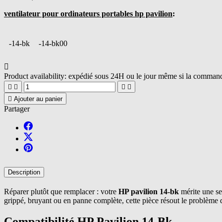
ventilateur pour ordinateurs portables hp pavilion
:
-14-bk
-14-bk00

Product availability:
expédié sous 24H ou le jour même si la commande





Ajouter au panier
Partager
Description
Réparer plutôt que remplacer : votre
HP pavilion 14-bk
mérite une se
grippé, bruyant ou en panne complète, cette pièce résout le problème
Compatibilité HP Pavilion 14-Bk