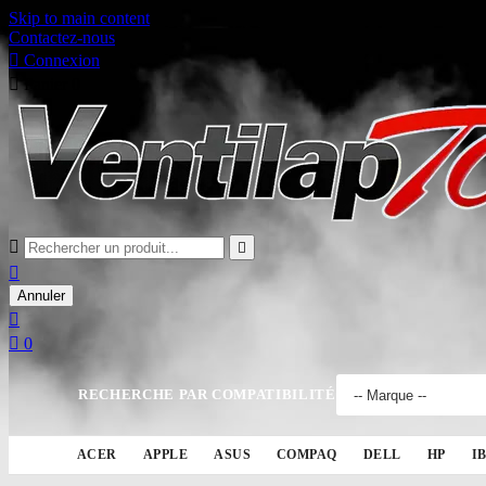
Skip to main content
Contactez-nous

Connexion

Panier
0



Annuler


0
RECHERCHE PAR COMPATIBILITÉ
ACER
APPLE
ASUS
COMPAQ
DELL
HP
I