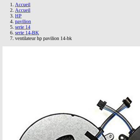
Accueil
Accueil
HP
pavilion
serie 14
serie 14-BK
ventilateur hp pavilion 14-bk