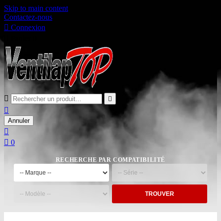
Skip to main content
Contactez-nous

Connexion

Panier
0



Annuler


0
RECHERCHE PAR COMPATIBILITÉ
TROUVER