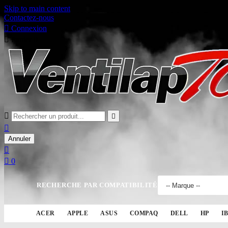
Skip to main content
Contactez-nous

Connexion

Panier
0



Annuler


0
RECHERCHE PAR COMPATIBILITÉ
ACER
APPLE
ASUS
COMPAQ
DELL
HP
I