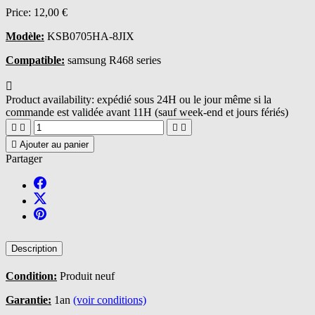
Price:
12,00 €
Modèle:
KSB0705HA-8JIX
Compatible:
samsung R468 series

Product availability:
expédié sous 24H ou le jour même si la
commande est validée avant 11H (sauf week-end et jours fériés)





Ajouter au panier
Partager
Description
Condition:
Produit neuf
Garantie:
1an
(voir conditions)