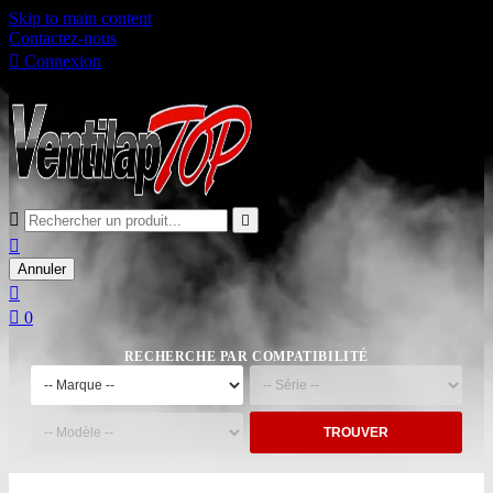
Skip to main content
Contactez-nous

Connexion

Panier
0



Annuler


0
RECHERCHE PAR COMPATIBILITÉ
TROUVER