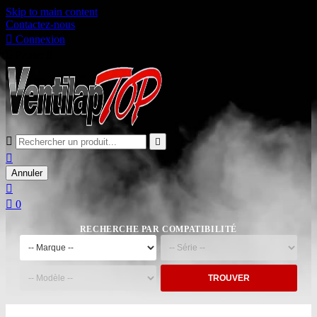
Skip to main content
Contactez-nous

Connexion

Panier
0



Annuler


0
RECHERCHE PAR COMPATIBILITÉ
TROUVER