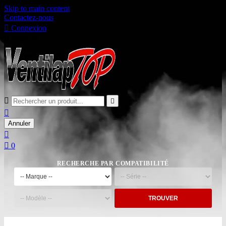
Skip to main content
Contactez-nous

Connexion

Panier
0



Annuler


0
RECHERCHE PAR COMPATIBILITÉ
TROUVER