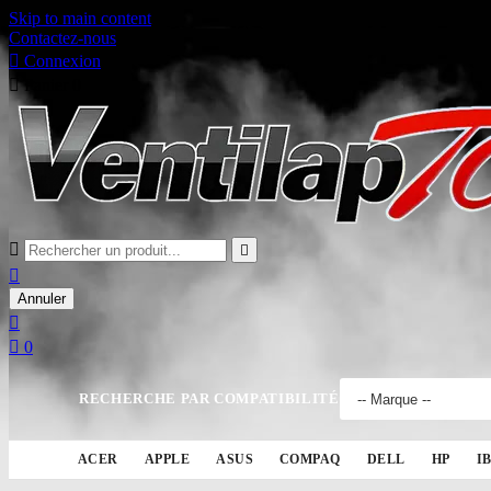
Skip to main content
Contactez-nous

Connexion

Panier
0



Annuler


0
RECHERCHE PAR COMPATIBILITÉ
ACER
APPLE
ASUS
COMPAQ
DELL
HP
I