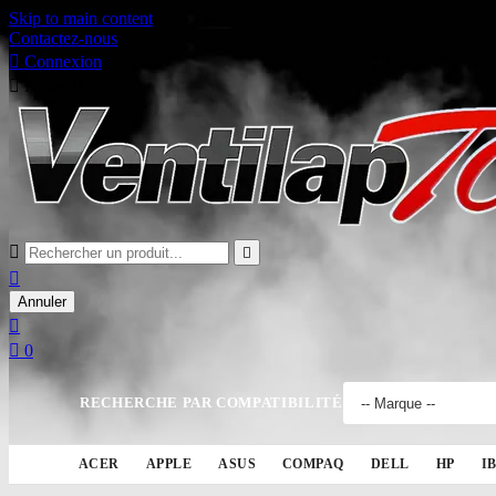
Skip to main content
Contactez-nous

Connexion

Panier
0



Annuler


0
RECHERCHE PAR COMPATIBILITÉ
ACER
APPLE
ASUS
COMPAQ
DELL
HP
I