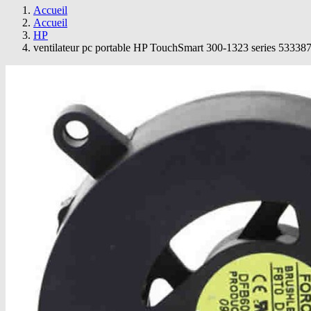
Accueil
Accueil
HP
ventilateur pc portable HP TouchSmart 300-1323 series 53338