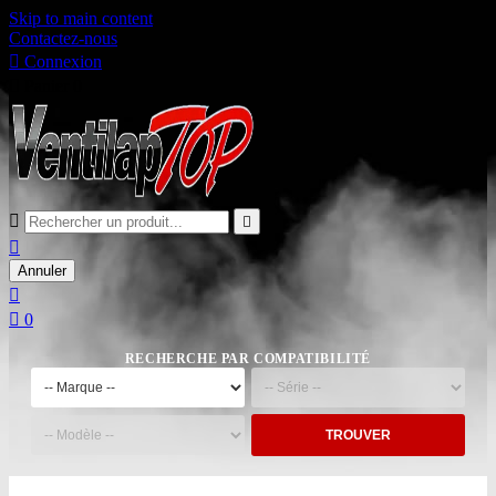
Skip to main content
Contactez-nous

Connexion

Panier
0



Annuler


0
RECHERCHE PAR COMPATIBILITÉ
TROUVER