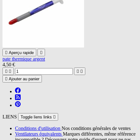

Aperçu rapide

pate thermique argent
4,50 €





Ajouter au panier
LIENS
Toggle liens links

Conditions d'utilisation
Nos conditions générales de ventes
Ventilateurs équivalents
Marques différentes, même référence
incompatible ? Découvrez notre guide d'expert pour ne pas