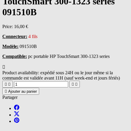
TouchSmart 300-1323 series
091510B
Price:
16,00 €
Connecteur:
4 fils
Modèle:
091510B
Compatible:
pc portable HP TouchSmart 300-1323 series

Product availability:
expédié sous 24H ou le jour même si la
commande est validée avant 11H (sauf week-end et jours fériés)





Ajouter au panier
Partager