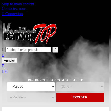
Skip to main content
Contactez-nous

Connexion

Panier
0



Annuler


0
RECHERCHE PAR COMPATIBILITÉ
TROUVER