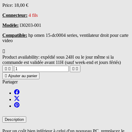
Price:
18,00 €
Connecteur:
4 fils
Modèle:
l30203-001
Compatible:
hp omen 15-dc0004 series, ventilateur droit pour carte
video

Product availability:
expédié sous 24H ou le jour même si la
commande est validée avant 11H (sauf week-end et jours fériés)





Ajouter au panier
Partager
Description
Pour un coût bien inférieur à celui d'un nouveau PC, remplacez le