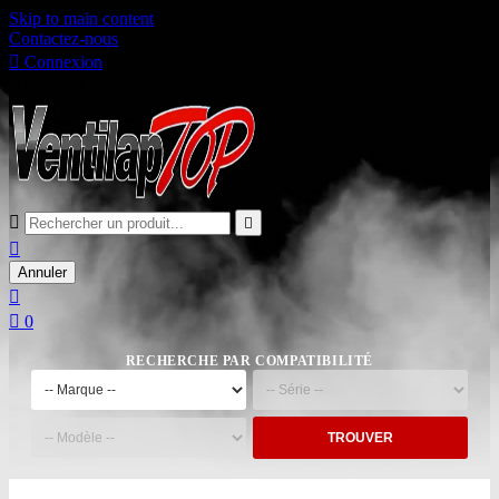
Skip to main content
Contactez-nous

Connexion

Panier
0



Annuler


0
RECHERCHE PAR COMPATIBILITÉ
TROUVER