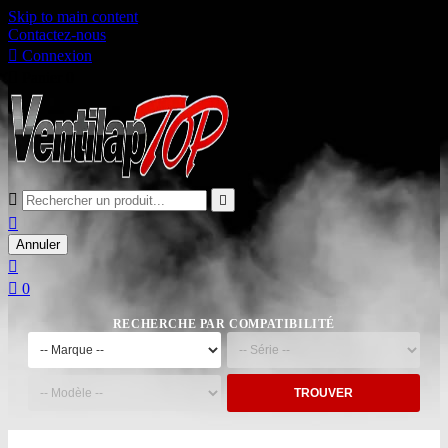
Skip to main content
Contactez-nous

Connexion

Panier
0



Annuler


0
RECHERCHE PAR COMPATIBILITÉ
TROUVER