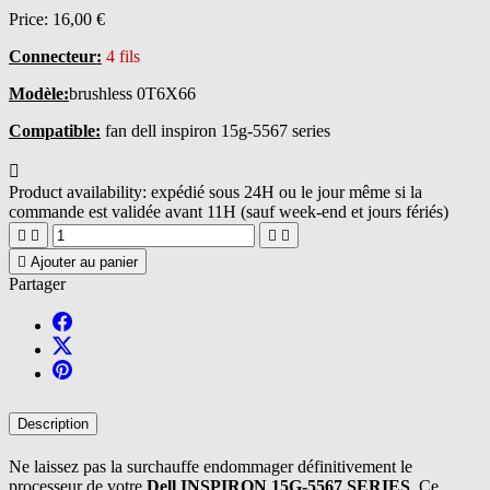
Price:
16,00 €
Connecteur:
4 fils
Modèle:
brushless 0T6X66
Compatible:
fan dell inspiron 15g-5567 series

Product availability:
expédié sous 24H ou le jour même si la
commande est validée avant 11H (sauf week-end et jours fériés)





Ajouter au panier
Partager
Description
Ne laissez pas la surchauffe endommager définitivement le
processeur de votre
Dell INSPIRON 15G-5567 SERIES
. Ce